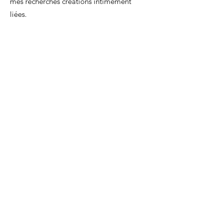
mes recherches créations intimement
liées.